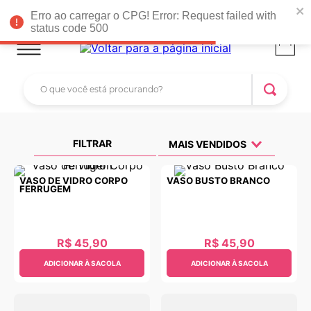
Faltam R$ 399,00 para você ganhar
FRETE GRÁTIS*
!
Erro ao carregar o CPG! Error: Request failed with
status code 500
TERMOS MAIS BUSCADOS
O que você está procurando?
1
º
rattan
2
º
tapete parede
3
º
tapete arcos
FILTRAR
MAIS VENDIDOS
4
º
fruteira parede
5
º
mini prateleira dobravel
VASO DE VIDRO CORPO
VASO BUSTO BRANCO
FERRUGEM
6
º
livro
7
º
tapete arco
R$
45
,
90
R$
45
,
90
8
º
porta
ADICIONAR À SACOLA
ADICIONAR À SACOLA
9
º
parede
10
º
vaso glaze