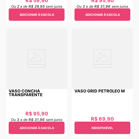
R$
59
,
90
R$
95
,
90
Ou
2
x
de
R$ 29,95
sem juros
Ou
3
x
de
R$ 31,96
sem juros
ADICIONAR À SACOLA
ADICIONAR À SACOLA
VASO CONCHA
VASO GRID PETRÓLEO M
TRANSPARENTE
R$
95
,
90
R$
69
,
90
Ou
3
x
de
R$ 31,96
sem juros
ADICIONAR À SACOLA
INDISPONÍVEL