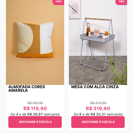
-
14%
-
16%
ALMOFADA CORES
MESA COM ALCA CINZA
AMARELA
R$
139
,
90
R$
379
,
90
R$
119
,
90
R$
319
,
90
Ou
4
x
de
R$ 29,97
sem juros
Ou
6
x
de
R$ 53,31
sem juros
ADICIONAR À SACOLA
ADICIONAR À SACOLA