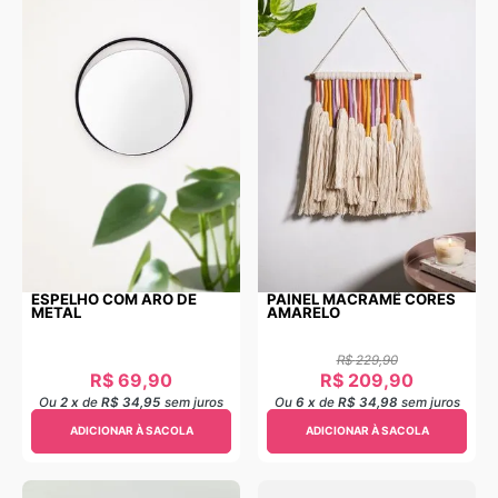
ESPELHO COM ARO DE
PAINEL MACRAMÊ CORES
METAL
AMARELO
R$
229
,
90
R$
69
,
90
R$
209
,
90
Ou
2
x
de
R$ 34,95
sem juros
Ou
6
x
de
R$ 34,98
sem juros
ADICIONAR À SACOLA
ADICIONAR À SACOLA