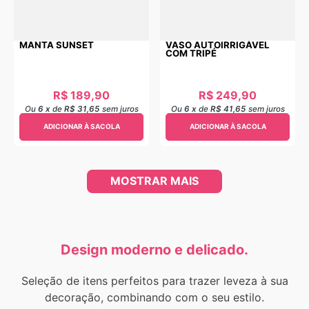
MANTA SUNSET
VASO AUTOIRRIGÁVEL
COM TRIPÉ
R$
189
,
90
R$
249
,
90
Ou
6
x
de
R$ 31,65
sem juros
Ou
6
x
de
R$ 41,65
sem juros
ADICIONAR À SACOLA
ADICIONAR À SACOLA
MOSTRAR MAIS
Design moderno e delicado.
Seleção de itens perfeitos para trazer leveza à sua
decoração, combinando com o seu estilo.