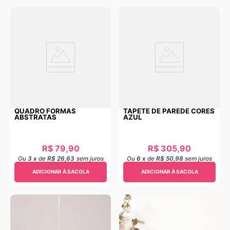
QUADRO FORMAS
TAPETE DE PAREDE CORES
ABSTRATAS
AZUL
R$
79
,
90
R$
305
,
90
Ou
3
x
de
R$ 26,63
sem juros
Ou
6
x
de
R$ 50,98
sem juros
ADICIONAR À SACOLA
ADICIONAR À SACOLA