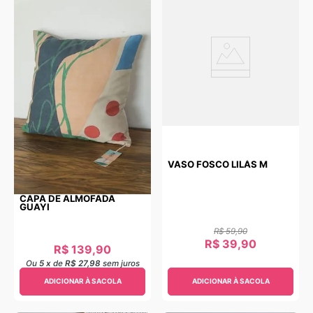
VASO FOSCO LILÁS M
CAPA DE ALMOFADA
GUAYI
R$
59
,
90
R$
39
,
90
R$
139
,
90
Ou
5
x
de
R$ 27,98
sem juros
ADICIONAR À SACOLA
ADICIONAR À SACOLA