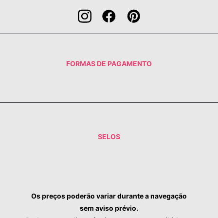
do seu estado
PROMOÇÕES
MEU CADASTRO
alô alô MinD
MEUS PEDIDOS
FALE CONOSCO
FORMAS DE PAGAMENTO
SELOS
Os preços poderão variar durante a navegação
sem aviso prévio.