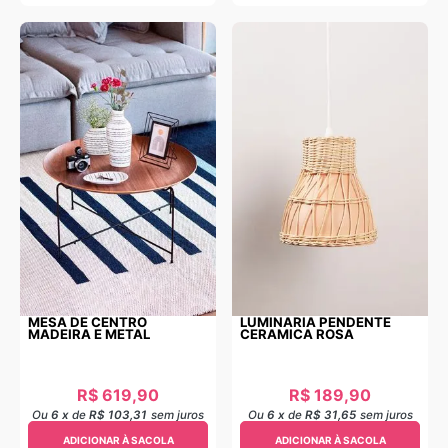
MESA DE CENTRO
LUMINARIA PENDENTE
MADEIRA E METAL
CERAMICA ROSA
R$
619
,
90
R$
189
,
90
Ou
6
x
de
R$ 103,31
sem juros
Ou
6
x
de
R$ 31,65
sem juros
ADICIONAR À SACOLA
ADICIONAR À SACOLA