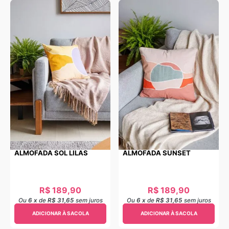
ALMOFADA SOL LILAS
ALMOFADA SUNSET
R$
189
,
90
R$
189
,
90
Ou
6
x
de
R$ 31,65
sem juros
Ou
6
x
de
R$ 31,65
sem juros
ADICIONAR À SACOLA
ADICIONAR À SACOLA