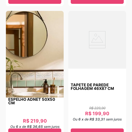
TAPETE DE PAREDE
FOLHAGEM 46X87 CM
ESPELHO ADNET 50X50
CM
R$
229
,
90
R$
199
,
90
Ou
6
x
de
R$ 33,31
sem juros
R$
219
,
90
Ou
6
x
de
R$ 36,65
sem juros