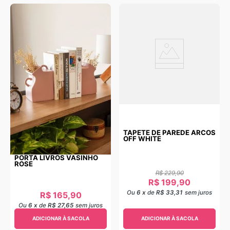
TAPETE DE PAREDE ARCOS
OFF WHITE
PORTA LIVROS VASINHO
ROSE
R$
229
,
90
R$
199
,
90
Ou
6
x
de
R$ 33,31
sem juros
R$
165
,
90
Ou
6
x
de
R$ 27,65
sem juros
ADICIONAR À SACOLA
ADICIONAR À SACOLA