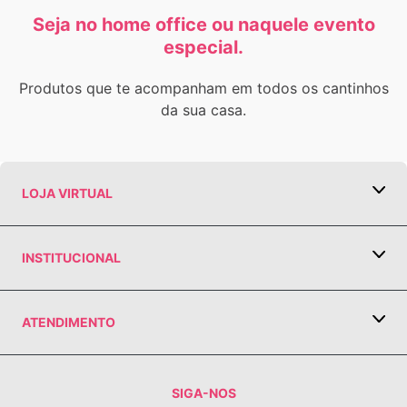
Seja no home office ou naquele evento
especial.
Produtos que te acompanham em todos os cantinhos
da sua casa.
LOJA VIRTUAL
COMO COMPRAR
PGTO E POLÍTICA DE FRETE
INSTITUCIONAL
TRABALHE CONOSCO
TROCA E DEVOLUÇÃO
BLOG
TERMOS DE USO
ATENDIMENTO
Segunda à sexta, das 9h às 19h,
POLÍTICA DE PRIVACIDADE
exceto feriados (Horário de Brasilia).
TELEFONE:
3003-3516
Para cidades
PERGUNTAS FREQUENTES
SIGA-NOS
do interior utilize o DDD da capital