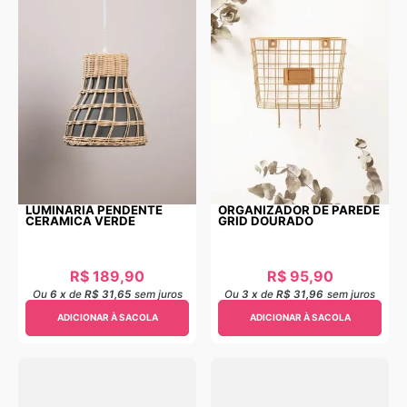
LUMINARIA PENDENTE
ORGANIZADOR DE PAREDE
CERAMICA VERDE
GRID DOURADO
R$
189
,
90
R$
95
,
90
Ou
6
x
de
R$ 31,65
sem juros
Ou
3
x
de
R$ 31,96
sem juros
ADICIONAR À SACOLA
ADICIONAR À SACOLA