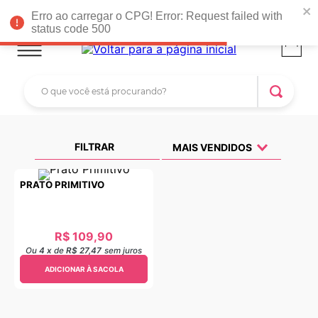
Faltam R$ 399,00 para você ganhar
FRETE GRÁTIS*
!
Erro ao carregar o CPG! Error: Request failed with
status code 500
O que você está procurando?
TERMOS MAIS BUSCADOS
1
º
tapete parede
FILTRAR
MAIS VENDIDOS
2
º
rattan
PRATO PRIMITIVO
3
º
porta
4
º
fruteira parede
R$
109
,
90
5
º
tapete arcos
Ou
4
x
de
R$ 27,47
sem juros
6
º
mini prateleira dobravel
ADICIONAR À SACOLA
7
º
tapete arco