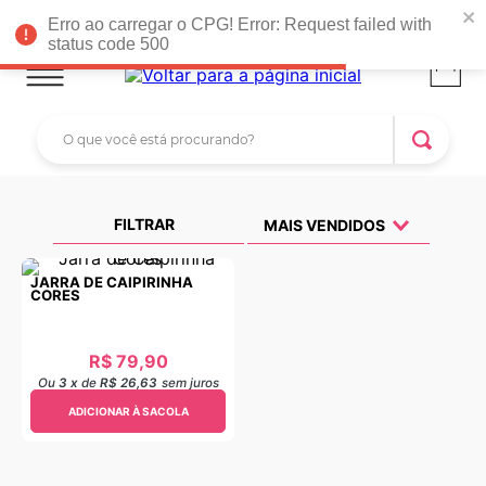
Faltam R$ 399,00 para você ganhar
FRETE GRÁTIS*
!
Erro ao carregar o CPG! Error: Request failed with
status code 500
O que você está procurando?
TERMOS MAIS BUSCADOS
1
º
tapete parede
FILTRAR
MAIS VENDIDOS
2
º
rattan
JARRA DE CAIPIRINHA
CORES
3
º
porta
4
º
fruteira parede
R$
79
,
90
5
º
tapete arcos
Ou
3
x
de
R$ 26,63
sem juros
6
º
mini prateleira dobravel
ADICIONAR À SACOLA
7
º
tapete arco