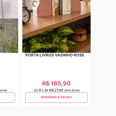
PORTA LIVROS VASINHO ROSE
R$
165
,
90
juros
Ou
6
x
de
R$ 27,65
sem juros
ADICIONAR À SACOLA