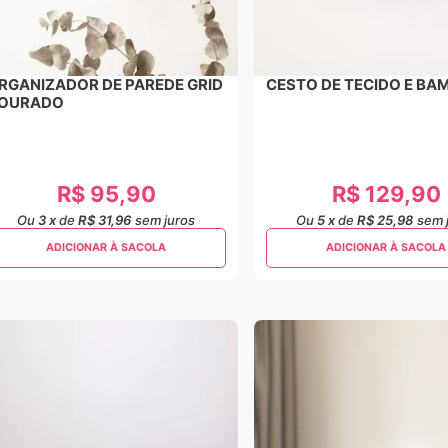
RGANIZADOR DE PAREDE GRID
CESTO DE TECIDO E BA
OURADO
R$
95
,
90
R$
129
,
90
Ou
3
x
de
R$ 31,96
sem juros
Ou
5
x
de
R$ 25,98
sem 
ADICIONAR À SACOLA
ADICIONAR À SACOLA