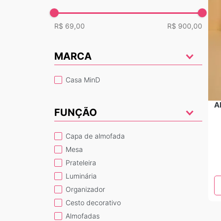
9
º
livro
10
º
quadro textura
R$ 69,00
R$ 900,00
MARCA
Casa MinD
A
FUNÇÃO
capa de almofada
mesa
prateleira
luminária
organizador
cesto decorativo
almofadas