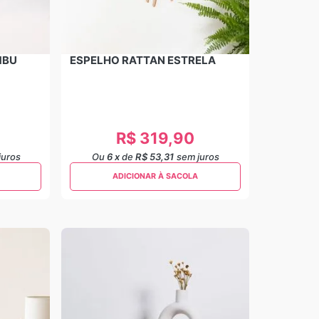
MBU
ESPELHO RATTAN ESTRELA
R$
319
,
90
juros
Ou
6
x
de
R$ 53,31
sem juros
ADICIONAR À SACOLA