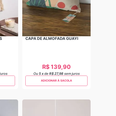
S
CAPA DE ALMOFADA GUAYI
R$
139
,
90
juros
Ou
5
x
de
R$ 27,98
sem juros
ADICIONAR À SACOLA