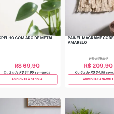
SPELHO COM ARO DE METAL
PAINEL MACRAMÊ CORE
AMARELO
R$
229
,
90
R$
69
,
90
R$
209
,
90
Ou
2
x
de
R$ 34,95
sem juros
Ou
6
x
de
R$ 34,98
sem 
ADICIONAR À SACOLA
ADICIONAR À SACOLA