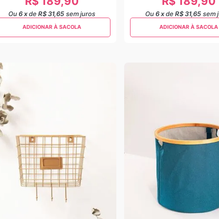
R$
189
,
90
R$
189
,
90
Ou
6
x
de
R$ 31,65
sem juros
Ou
6
x
de
R$ 31,65
sem 
ADICIONAR À SACOLA
ADICIONAR À SACOLA