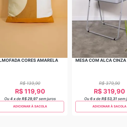
LMOFADA CORES AMARELA
MESA COM ALCA CINZA
R$
139
,
90
R$
379
,
90
R$
119
,
90
R$
319
,
90
Ou
4
x
de
R$ 29,97
sem juros
Ou
6
x
de
R$ 53,31
sem 
ADICIONAR À SACOLA
ADICIONAR À SACOLA