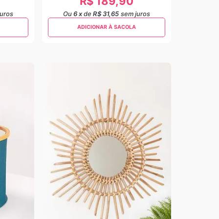
R$
189
,
90
juros
Ou
6
x
de
R$ 31,65
sem juros
ADICIONAR À SACOLA