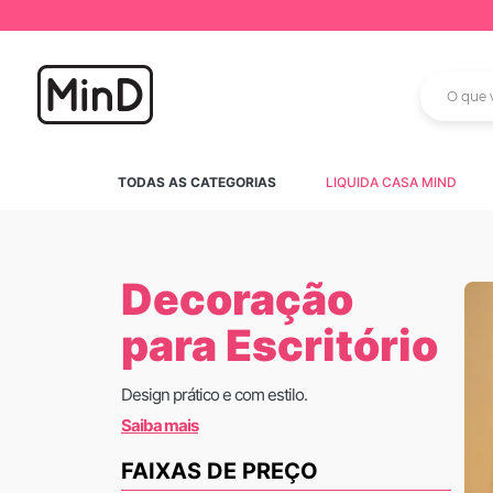
O que vo
TERMOS MAIS BUS
TODAS AS CATEGORIAS
LIQUIDA CASA MIND
1
º
rattan
2
º
tapete parede
3
º
tapete arcos
Decoração
4
º
mini prateleira d
para Escritório
5
º
tapete arco
6
º
parede
Design prático e com estilo.
7
º
fruteira parede
Saiba mais
8
º
porta
FAIXAS DE PREÇO