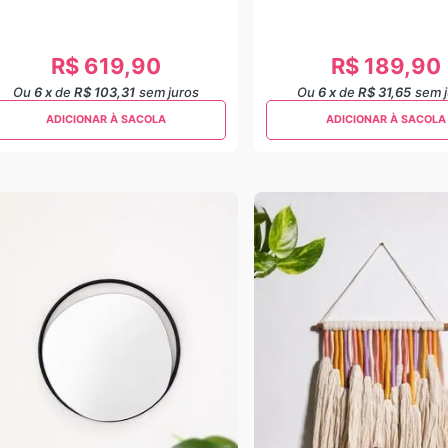
R$
619
,
90
R$
189
,
90
Ou
6
x
de
R$ 103,31
sem juros
Ou
6
x
de
R$ 31,65
sem 
ADICIONAR À SACOLA
ADICIONAR À SACOLA