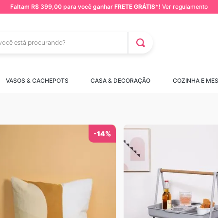
Faltam R$ 399,00 para você ganhar
FRETE GRÁTIS*
!
Ver regulamento
cê está procurando?
CADOS
VASOS & CACHEPOTS
CASA & DECORAÇÃO
COZINHA E ME
-
14%
obravel