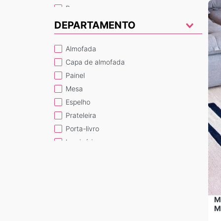
bancos
cadeiras
DEPARTAMENTO
espelhos
almofada
capa de almofada
painel
mesa
espelho
prateleira
porta-livro
luminária
banco
organizador
M
M