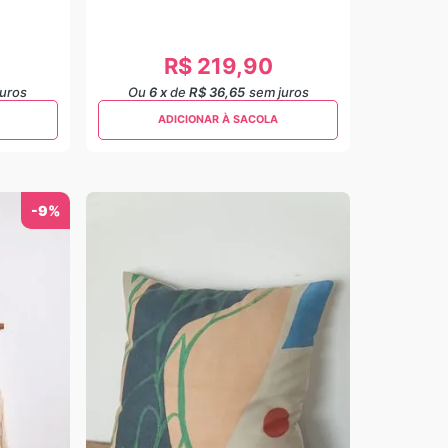
R$
219
,
90
juros
Ou
6
x
de
R$ 36,65
sem juros
ADICIONAR À SACOLA
-
9%