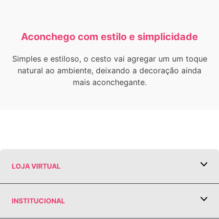
8
º
parede
9
º
livro
Aconchego com estilo e simplicidade
10
º
vaso glaze
Simples e estiloso, o cesto vai agregar um um toque
natural ao ambiente, deixando a decoração ainda
mais aconchegante.
LOJA VIRTUAL
COMO COMPRAR
PGTO E POLÍTICA DE FRETE
INSTITUCIONAL
TRABALHE CONOSCO
TROCA E DEVOLUÇÃO