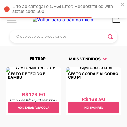
Faltam R$ 399,00 para você ganhar
FRETE GRÁTIS*
!
Erro ao carregar o CPG! Error: Request failed with
status code 500
O que você está procurando?
TERMOS MAIS BUSCADOS
1
º
rattan
FILTRAR
MAIS VENDIDOS
2
º
tapete parede
CESTO DE TECIDO E
CESTO CORDA E ALGODÃO
BAMBU
CRU M
3
º
tapete arcos
4
º
mini prateleira dobravel
R$
129
,
90
5
º
fruteira parede
R$
169
,
90
Ou
5
x
de
R$ 25,98
sem juros
6
º
porta
ADICIONAR À SACOLA
INDISPONÍVEL
7
º
tapete arco