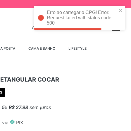
Erro ao carregar o CPG! Error:
Request failed with status code
500
Convidado
SA POSTA
CAMA E BANHO
LIFESTYLE
RETANGULAR COCAR
AS
é
5
x
R$
27
,
98
sem juros
 via
PIX