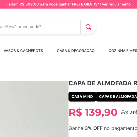
Faltam R$ 399,00 para você ganhar
FRETE GRÁTIS*
!
Ver regulamento
CADOS
cê está procurando?
VASOS & CACHEPOTS
CASA & DECORAÇÃO
COZINHA E ME
obravel
CAPA DE ALMOFADA 
CASA MIND
CAPAS E ALMOFAD
R$
139
,
90
Em at
Ganhe
3% OFF
no pagamento