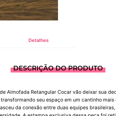
Detalhes
DESCRIÇÃO DO PRODUTO
de Almofada Retangular Cocar vão deixar sua deco
 transformando seu espaço em um cantinho mais cri
asceu da conexão entre duas equipes brasileiras,
versidade. A estampa exclusiva dessa peça foi reti