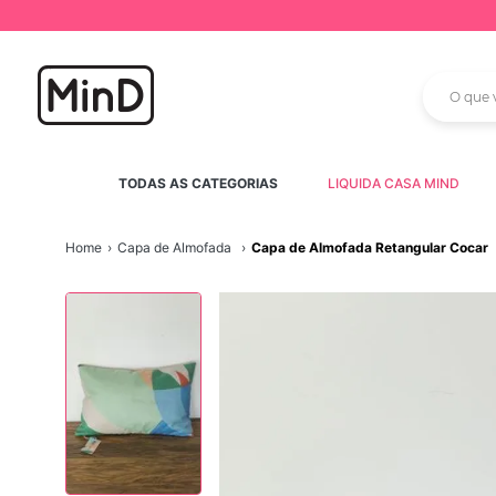
TERMOS MAIS BUS
O que vo
1
º
tapete parede
2
º
rattan
3
º
porta
TODAS AS CATEGORIAS
LIQUIDA CASA MIND
4
º
fruteira parede
Capa de Almofada
Capa de Almofada Retangular Cocar
5
º
tapete arcos
6
º
mini prateleira d
7
º
tapete arco
8
º
parede
9
º
preto
10
º
mesa lateral