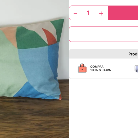
－
＋
Prod
COMPRA
100% SEGURA