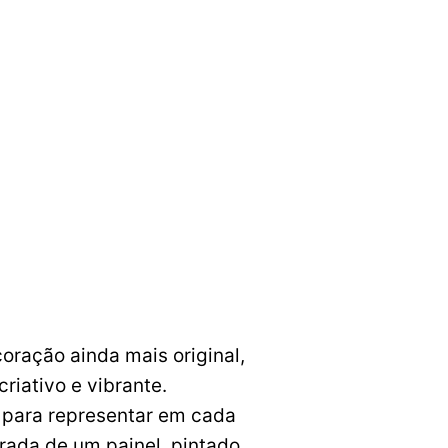
ração ainda mais original, 
ativo e vibrante. 

 para representar em cada 
rada de um painel, pintado 